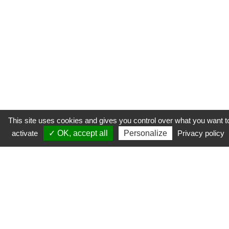
This site uses cookies and gives you control over what you want t
activate
✓ OK, accept all
Personalize
Privacy policy
Tous droits réservés -
Gestion des cookies
-
Mentions légales
-
ABC Puériculture
Une question technique ? Contactez notre support web.